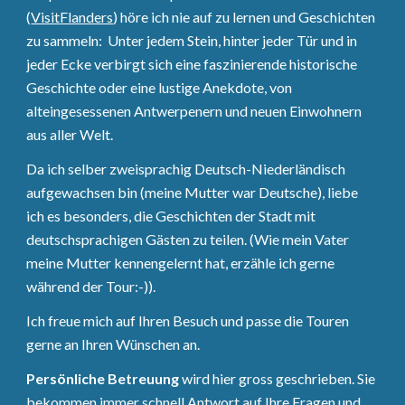
(
Visit
Flanders
) höre ich nie auf zu lernen und Geschichten
zu sam
meln
: Unter jedem Stein, hinter jeder Tür und in
jeder Ecke verbirgt sich eine faszinierende historische
Geschichte oder eine lustige Anekdote
, von
alteingesessenen Antwerpenern und neuen Einwohnern
aus aller Welt.
Da ich selber zweisprachig Deutsch-Niederländisch
aufgewachsen bin (meine Mutter war Deutsche), liebe
ich es besonders, die Geschichten der Stadt mit
deutschsprachigen Gästen zu teilen.
(Wie mein Vater
meine Mutter kennengelernt hat, erzähle ich gerne
während der Tour:-)).
Ich freue mich auf Ihren Besuch und passe die Touren
gerne an Ihren Wünschen an.
Persönliche Betreuung
wird hier gross geschrieben. Sie
bekommen immer schnell Antwort auf Ihre Fragen und